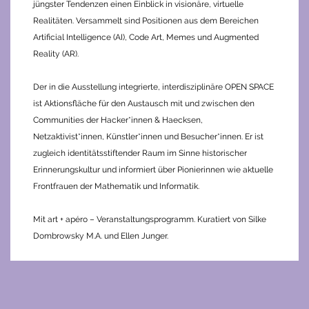
jüngster Tendenzen einen Einblick in visionäre, virtuelle
Realitäten. Versammelt sind Positionen aus dem Bereichen
Artificial Intelligence (AI), Code Art, Memes und Augmented
Reality (AR).
Der in die Ausstellung integrierte, interdisziplinäre OPEN SPACE
ist Aktionsfläche für den Austausch mit und zwischen den
Communities der Hacker*innen & Haecksen,
Netzaktivist*innen, Künstler*innen und Besucher*innen. Er ist
zugleich identitätsstiftender Raum im Sinne historischer
Erinnerungskultur und informiert über Pionierinnen wie aktuelle
Frontfrauen der Mathematik und Informatik.
Mit art + apéro – Veranstaltungsprogramm. Kuratiert von Silke
Dombrowsky M.A. und Ellen Junger.