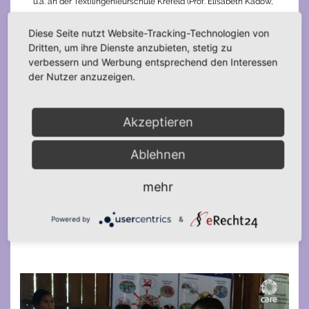
u.a. an der Textilingenieurschule Krefeld (Prof. Elisabeth Kadow,
Prof. Immeke Mitscherlich) und studierte an der
Diese Seite nutzt Website-Tracking-Technologien von
Kunstakademie Düsseldorf (Prof. Joseph Beuys, Prof. Erwin
Dritten, um ihre Dienste anzubieten, stetig zu
Heerich). Stipendien in Paris 1958. Ausstellungen: Mailänder
verbessern und Werbung entsprechend den Interessen
Triennale, Kunstpalast Düsseldorf, Westfalenhalle Dortmund.
der Nutzer anzuzeigen.
Sie wurde bekannt durch große Installationen im
Frauenmuseum, Bonn.
Akzeptieren
Ablehnen
mehr
Powered by
&