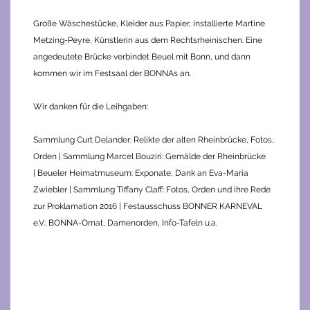
Große Wäschestücke, Kleider aus Papier, installierte Martine
Metzing-Peyre, Künstlerin aus dem Rechtsrheinischen. Eine
angedeutete Brücke verbindet Beuel mit Bonn, und dann
kommen wir im Festsaal der BONNAs an.
Wir danken für die Leihgaben:
Sammlung Curt Delander: Relikte der alten Rheinbrücke, Fotos,
Orden | Sammlung Marcel Bouziri: Gemälde der Rheinbrücke
| Beueler Heimatmuseum: Exponate, Dank an Eva-Maria
Zwiebler | Sammlung Tiffany Claff: Fotos, Orden und ihre Rede
zur Proklamation 2016 | Festausschuss BONNER KARNEVAL
e.V.: BONNA-Ornat, Damenorden, Info-Tafeln u.a.