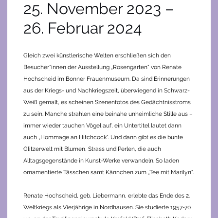
25. November 2023 –
26. Februar 2024
Gleich zwei künstlerische Welten erschließen sich den
Besucher*innen der Ausstellung „Rosengarten“ von Renate
Hochscheid im Bonner Frauenmuseum. Da sind Erinnerungen
aus der Kriegs- und Nachkriegszeit, überwiegend in Schwarz-
Weiß gemalt, es scheinen Szenenfotos des Gedächtnisstroms
zu sein. Manche strahlen eine beinahe unheimliche Stille aus –
immer wieder tauchen Vögel auf, ein Untertitel lautet dann
auch „Hommage an Hitchcock“. Und dann gibt es die bunte
Glitzerwelt mit Blumen, Strass und Perlen, die auch
Alltagsgegenstände in Kunst-Werke verwandeln. So laden
ornamentierte Tässchen samt Kännchen zum „Tee mit Marilyn“.
Renate Hochscheid, geb. Liebermann, erlebte das Ende des 2.
Weltkriegs als Vierjährige in Nordhausen. Sie studierte 1957-70