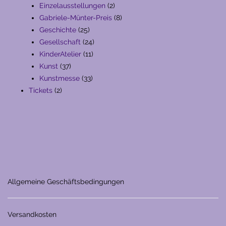
Produkte
2
Einzelausstellungen
2
Produkte
8
Gabriele-Münter-Preis
8
25
Produkte
Geschichte
25
Produkte
24
Gesellschaft
24
11
Produkte
KinderAtelier
11
37
Produkte
Kunst
37
Produkte
33
Kunstmesse
33
2
Produkte
Tickets
2
Produkte
Allgemeine Geschäftsbedingungen
Versandkosten