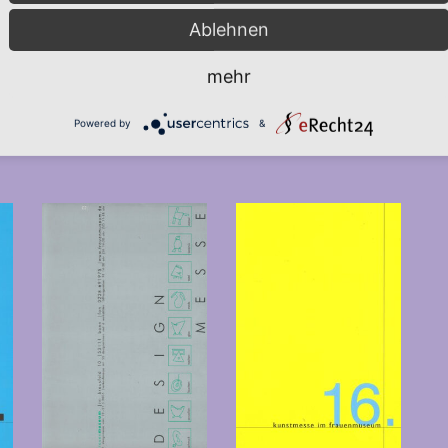
5,00
€
5,00
€
*
*
Ablehnen
IN DEN
IN DEN
mehr
WARENKORB
WARENKORB
Powered by
&