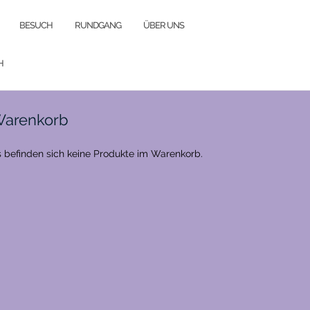
BESUCH
RUNDGANG
ÜBER UNS
H
arenkorb
 befinden sich keine Produkte im Warenkorb.