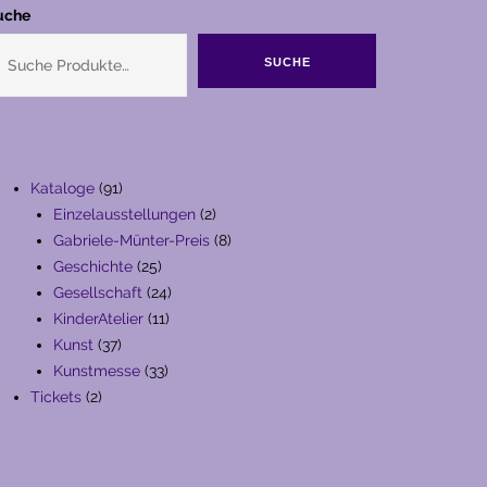
uche
SUCHE
91
Kataloge
91
Produkte
2
Einzelausstellungen
2
Produkte
8
Gabriele-Münter-Preis
8
25
Produkte
Geschichte
25
Produkte
24
Gesellschaft
24
11
Produkte
KinderAtelier
11
37
Produkte
Kunst
37
Produkte
33
Kunstmesse
33
2
Produkte
Tickets
2
Produkte