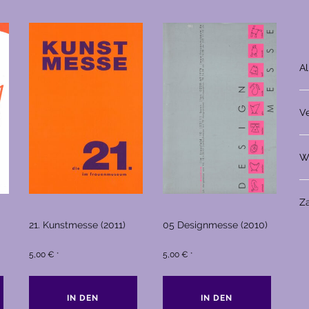
A
V
W
Z
21. Kunstmesse (2011)
05 Designmesse (2010)
5,00
€
5,00
€
*
*
IN DEN
IN DEN