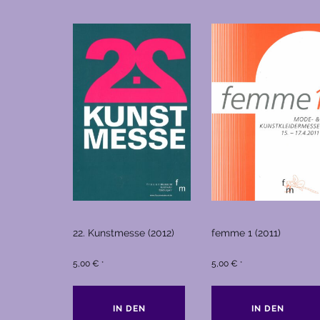
22. Kunstmesse (2012)
femme 1 (2011)
5,00
€
5,00
€
*
*
IN DEN
IN DEN