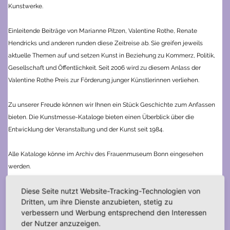
Kunstwerke.
Einleitende Beiträge von Marianne Pitzen, Valentine Rothe, Renate
Hendricks und anderen runden diese Zeitreise ab. Sie greifen jeweils
aktuelle Themen auf und setzen Kunst in Beziehung zu Kommerz, Politik,
Gesellschaft und Öffentlichkeit. Seit 2006 wird zu diesem Anlass der
Valentine Rothe Preis zur Förderung junger Künstlerinnen verliehen.
Zu unserer Freude können wir Ihnen ein Stück Geschichte zum Anfassen
bieten. Die Kunstmesse-Kataloge bieten einen Überblick über die
Entwicklung der Veranstaltung und der Kunst seit 1984.
Alle Kataloge könne im Archiv des Frauenmuseum Bonn eingesehen
werden.
Diese Seite nutzt Website-Tracking-Technologien von
Katalog 1, 2, 4, 8, 9, 10, 11 und 25 stehen nicht mehr zum Verkauf verfügbar.
Dritten, um ihre Dienste anzubieten, stetig zu
verbessern und Werbung entsprechend den Interessen
Neben der Kunstmesse gab es zwei weitere Messe-Reihen, welche sich
der Nutzer anzuzeigen.
der angewandten Kunst und dem Design widmeten, die „Designmesse“ 1 –