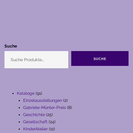
Suche
SUCHE
91
Kataloge
91
Produkte
2
Einzelausstellungen
2
Produkte
8
Gabriele-Münter-Preis
8
25
Produkte
Geschichte
25
Produkte
24
Gesellschaft
24
11
Produkte
KinderAtelier
11