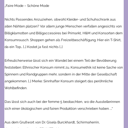
„Faire Mode – Schöne Mode
Nichts Passendes Anzuziehen, obwohl Kleider- und Schuhschrank aus
allen Nähten platzen? Vor allem junge Menschen verfallen angesichts von
Billigklamotten und Billigaccesoires bei Primarkt, H&M und Konsorten dem
Konsumrausch. Shoppen gehen als Freizeitbeschäftigung. Hier ein T-Shirt,
da ein Top… […] Kostet ja fast nichts […]
Erfreulicherweise lässt sich ein Wandel bei einem Teil der Bevölkerung
feststellen: Ethnischer Konsum nimmt zu. Konsumethik ist keine Sache von
Spinnern und Randgruppen mehr, sondern in der Mitte der Gesellschaft
angekommen. […] Merke: Sinnhafter Konsum steigert das peröhnliche
Wohlbefinden.
Das lässt sich auch bei der femme 5 beobachten, wo die Ausstellerinnen
sich einer ökologischen und fairen Produktion verschrieben haben. …“
Aus dem Grußwort von Dr. Gisela Burckhardt, Schirmaherrin,