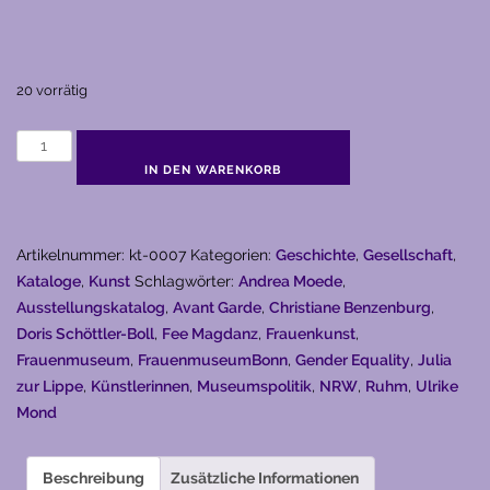
20 vorrätig
Ruhm
-
IN DEN WARENKORB
Werke
von
Künstlerinnen
Artikelnummer:
kt-0007
Kategorien:
Geschichte
,
Gesellschaft
,
in
Kataloge
,
Kunst
Schlagwörter:
Andrea Moede
,
Nordrhein-
Ausstellungskatalog
,
Avant Garde
,
Christiane Benzenburg
,
Westfälischen
Doris Schöttler-Boll
,
Fee Magdanz
,
Frauenkunst
,
Museen
Frauenmuseum
,
FrauenmuseumBonn
,
Gender Equality
,
Julia
(1997)
zur Lippe
,
Künstlerinnen
,
Museumspolitik
,
NRW
,
Ruhm
,
Ulrike
Menge
Mond
Beschreibung
Zusätzliche Informationen