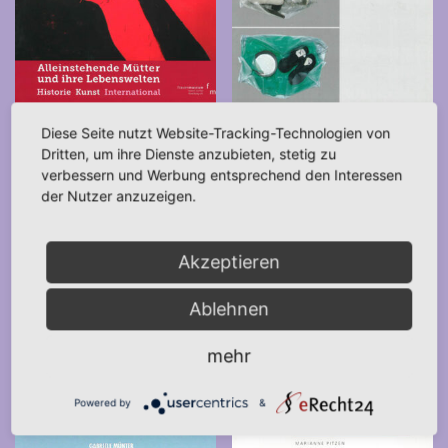
Diese Seite nutzt Website-Tracking-Technologien von
Single Moms – Alleinstehende
Frauen bei Olympia (2008)
Dritten, um ihre Dienste anzubieten, stetig zu
verbessern und Werbung entsprechend den Interessen
Mütter und ihre Lebenswelten
12,00
€
*
der Nutzer anzuzeigen.
– Teil 2 (2014)
IN DEN WARENKORB
Akzeptieren
15,00
€
*
Ablehnen
IN DEN WARENKORB
mehr
Powered by
&