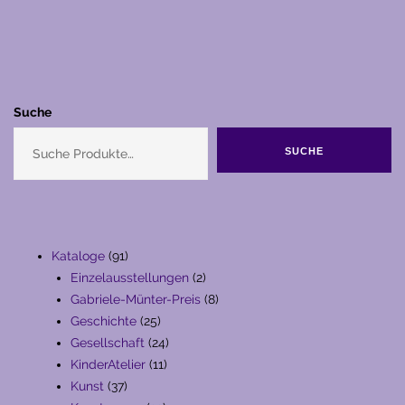
Suche
SUCHE
91
Kataloge
91
Produkte
2
Einzelausstellungen
2
Produkte
8
Gabriele-Münter-Preis
8
25
Produkte
Geschichte
25
Produkte
24
Gesellschaft
24
11
Produkte
KinderAtelier
11
37
Produkte
Kunst
37