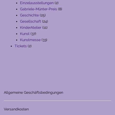
Produkte
2
Einzelausstellungen
2
Produkte
8
Gabriele-Münter-Preis
8
25
Produkte
Geschichte
25
Produkte
24
Gesellschaft
24
11
Produkte
KinderAtelier
11
37
Produkte
Kunst
37
Produkte
33
Kunstmesse
33
2
Produkte
Tickets
2
Produkte
Allgemeine Geschäftsbedingungen
Versandkosten