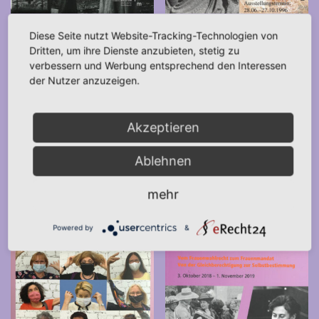
Diese Seite nutzt Website-Tracking-Technologien von
Frauen in Krieg und Frieden
DEA SYRIA Die Große Göttin
Dritten, um ihre Dienste anzubieten, stetig zu
verbessern und Werbung entsprechend den Interessen
(2015)
des Alten Orient (1996)
der Nutzer anzuzeigen.
25,00
€
10,00
€
*
*
Akzeptieren
IN DEN WARENKORB
IN DEN WARENKORB
Ablehnen
mehr
Powered by
&