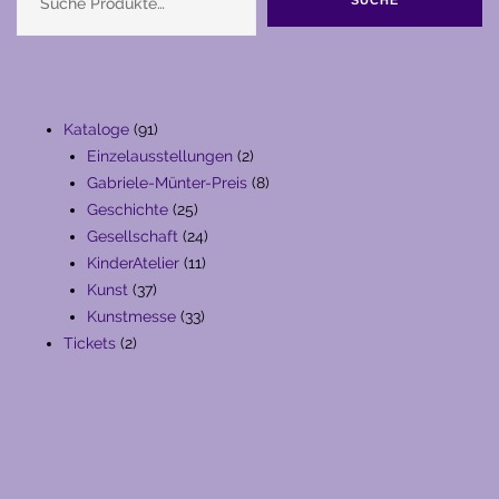
91
Kataloge
91
Produkte
2
Einzelausstellungen
2
Produkte
8
Gabriele-Münter-Preis
8
25
Produkte
Geschichte
25
Produkte
24
Gesellschaft
24
11
Produkte
KinderAtelier
11
37
Produkte
Kunst
37
Produkte
33
Kunstmesse
33
2
Produkte
Tickets
2
Produkte