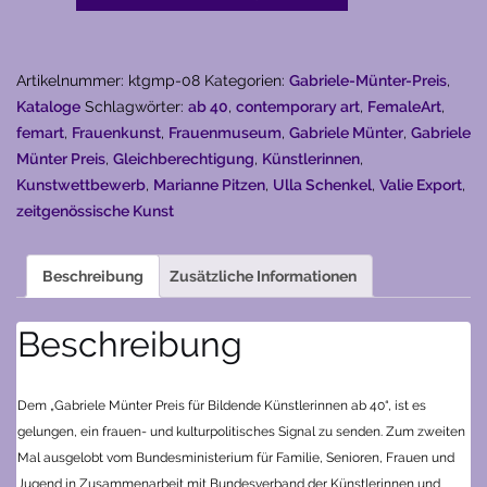
Preis
(1998)
Menge
Artikelnummer:
ktgmp-08
Kategorien:
Gabriele-Münter-Preis
,
Kataloge
Schlagwörter:
ab 40
,
contemporary art
,
FemaleArt
,
femart
,
Frauenkunst
,
Frauenmuseum
,
Gabriele Münter
,
Gabriele
Münter Preis
,
Gleichberechtigung
,
Künstlerinnen
,
Kunstwettbewerb
,
Marianne Pitzen
,
Ulla Schenkel
,
Valie Export
,
zeitgenössische Kunst
Beschreibung
Zusätzliche Informationen
Beschreibung
Dem „Gabriele Münter Preis für Bildende Künstlerinnen ab 40“, ist es
gelungen, ein frauen- und kulturpolitisches Signal zu senden. Zum zweiten
Mal ausgelobt vom Bundesministerium für Familie, Senioren, Frauen und
Jugend in Zusammenarbeit mit Bundesverband der Künstlerinnen und