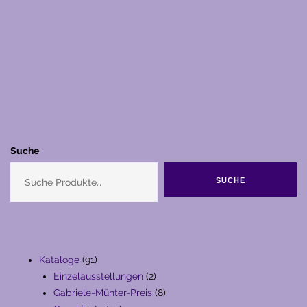
Suche
SUCHE
91
Kataloge
91
Produkte
2
Einzelausstellungen
2
Produkte
8
Gabriele-Münter-Preis
8