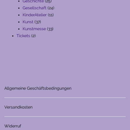
25
Produkte
Geschichte
25
Produkte
24
Gesellschaft
24
11
Produkte
KinderAtelier
11
37
Produkte
Kunst
37
Produkte
33
Kunstmesse
33
2
Produkte
Tickets
2
Produkte
Allgemeine Geschäftsbedingungen
Versandkosten
Widerruf