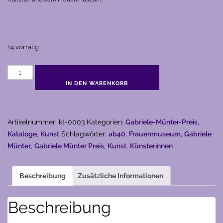
14 vorrätig
Endlich
VIERZIG
IN DEN WARENKORB
-
Gabriele
Münter
Artikelnummer:
kt-0003
Kategorien:
Gabriele-Münter-Preis
,
Preis
Kataloge
,
Kunst
Schlagwörter:
ab40
,
Frauenmuseum
,
Gabriele
für
Münter
,
Gabriele Münter Preis
,
Kunst
,
Künsterinnen
Bildende
Künstlerinnen
Beschreibung
Zusätzliche Informationen
ab
40
Beschreibung
(1994)
Menge