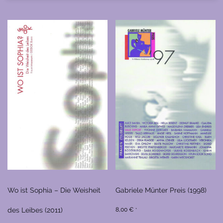
Wo ist Sophia – Die Weisheit
Gabriele Münter Preis (1998)
des Leibes (2011)
8,00
€
*