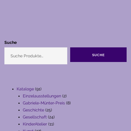
Suche
SUCHE
91
Kataloge
91
Produkte
2
Einzelausstellungen
2
Produkte
8
Gabriele-Münter-Preis
8
25
Produkte
Geschichte
25
Produkte
24
Gesellschaft
24
11
Produkte
KinderAtelier
11
37
Produkte
Kunst
37