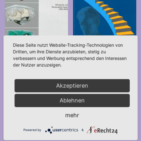
Diese Seite nutzt Website-Tracking-Technologien von
Dritten, um ihre Dienste anzubieten, stetig zu
verbessern und Werbung entsprechend den Interessen
der Nutzer anzuzeigen.
Frauen bei Olympia (2008)
Work & Women: Meilensteine
12,00
€
der Frauenarbeit in NRW
*
Akzeptieren
(2016)
IN DEN WARENKORB
Ablehnen
Ursprünglicher
Aktueller
30,00
€
15,00
€
*
Preis
Preis
mehr
war:
ist:
IN DEN WARENKORB
30,00 €
15,00 €.
Powered by
&