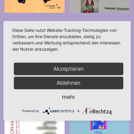
EVO – Frauen in den
Ruhm – Werke von
Diese Seite nutzt Website-Tracking-Technologien von
Dritten, um ihre Dienste anzubieten, stetig zu
Weltregionen (2013)
Künstlerinnen in Nordrhein-
verbessern und Werbung entsprechend den Interessen
der Nutzer anzuzeigen.
30,00
€
Westfälischen Museen (1997)
*
8,00
€
*
IN DEN WARENKORB
Akzeptieren
IN DEN WARENKORB
Ablehnen
mehr
Powered by
&