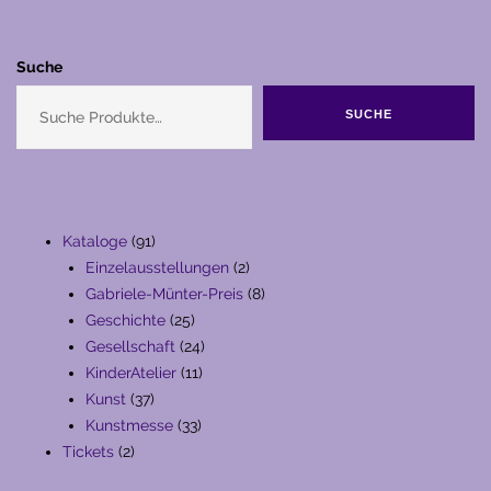
Suche
SUCHE
91
Kataloge
91
Produkte
2
Einzelausstellungen
2
Produkte
8
Gabriele-Münter-Preis
8
25
Produkte
Geschichte
25
Produkte
24
Gesellschaft
24
11
Produkte
KinderAtelier
11
37
Produkte
Kunst
37
Produkte
33
Kunstmesse
33
2
Produkte
Tickets
2
Produkte