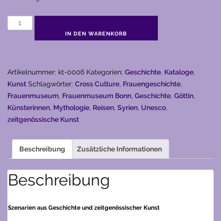
DEA
SYRIA
IN DEN WARENKORB
Die
Große
Göttin
Artikelnummer:
kt-0006
Kategorien:
Geschichte
,
Kataloge
,
des
Kunst
Schlagwörter:
Cross Culture
,
Frauengeschichte
,
Alten
Frauenmuseum
,
Frauenmuseum Bonn
,
Geschichte
,
Göttin
,
Orient
Künsterinnen
,
Mythologie
,
Reisen
,
Syrien
,
Unesco
,
(1996)
zeitgenössische Kunst
Menge
Beschreibung
Zusätzliche Informationen
Beschreibung
Szenarien aus Geschichte und zeitgenössischer Kunst