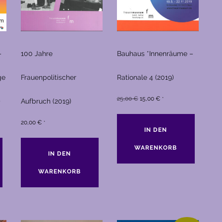
–
100 Jahre
Bauhaus *Innenräume –
ge
Frauenpolitischer
Rationale 4 (2019)
Ursprünglicher
Aktueller
25,00
€
15,00
€
*
)
Aufbruch (2019)
Preis
Preis
war:
ist:
20,00
€
*
IN DEN
25,00 €
15,00 €.
WARENKORB
IN DEN
WARENKORB