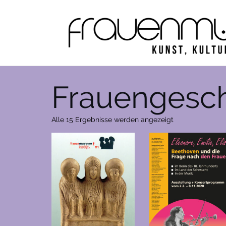
Zum
Inhalt
springen
Frauengesch
Nach
Alle 15 Ergebnisse werden angezeigt
Aktualität
sortiert