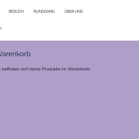
BESUCH
RUNDGANG
ÜBER UNS
H
arenkorb
 befinden sich keine Produkte im Warenkorb.