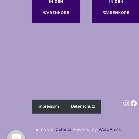
IN DEN
IN DEN
WARENKORB
WARENKORB
Inst
Fa
Impressum
Datenschutz
Theme von
Colorlib
Powered by
WordPress