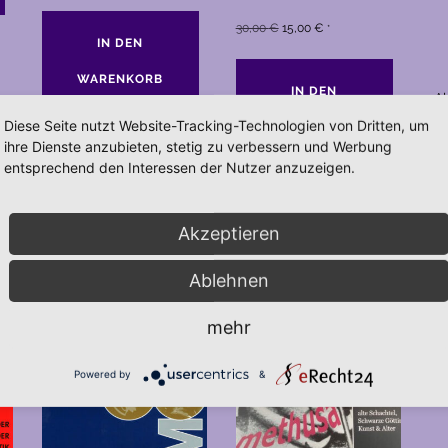
Ursprünglicher
Aktueller
30,00
€
15,00
€
*
IN DEN
Preis
Preis
war:
ist:
WARENKORB
IN DEN
A
30,00 €
15,00 €.
Diese Seite nutzt Website-Tracking-Technologien von Dritten, um
WARENKORB
ihre Dienste anzubieten, stetig zu verbessern und Werbung
V
entsprechend den Interessen der Nutzer anzuzeigen.
W
Akzeptieren
Ablehnen
Z
mehr
Powered by
&