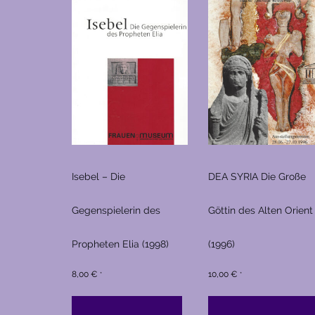
Isebel – Die
DEA SYRIA Die Große
Gegenspielerin des
Göttin des Alten Orient
Propheten Elia (1998)
(1996)
8,00
€
10,00
€
*
*