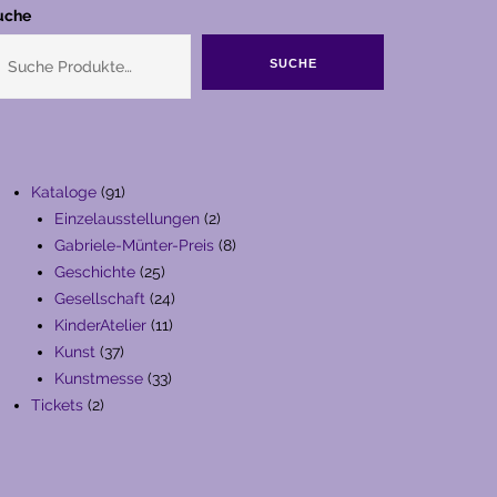
uche
SUCHE
91
Kataloge
91
Produkte
2
Einzelausstellungen
2
Produkte
8
Gabriele-Münter-Preis
8
25
Produkte
Geschichte
25
Produkte
24
Gesellschaft
24
11
Produkte
KinderAtelier
11
37
Produkte
Kunst
37
Produkte
33
Kunstmesse
33
2
Produkte
Tickets
2
Produkte