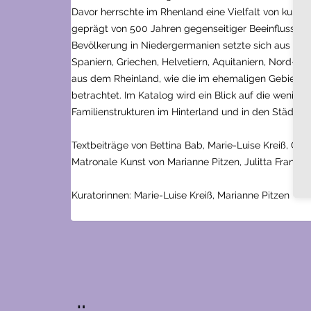
Davor herrschte im Rhenland eine Vielfalt von kultur
geprägt von 500 Jahren gegenseitiger Beeinflussung,
Bevölkerung in Niedergermanien setzte sich aus ein
Spaniern, Griechen, Helvetiern, Aquitaniern, Nord-A
aus dem Rheinland, wie die im ehemaligen Gebiet d
betrachtet. Im Katalog wird ein Blick auf die wenig b
Familienstrukturen im Hinterland und in den Städten
Textbeiträge von Bettina Bab, Marie-Luise Kreiß, G
Matronale Kunst von Marianne Pitzen, Julitta Franke
Kuratorinnen: Marie-Luise Kreiß, Marianne Pitzen