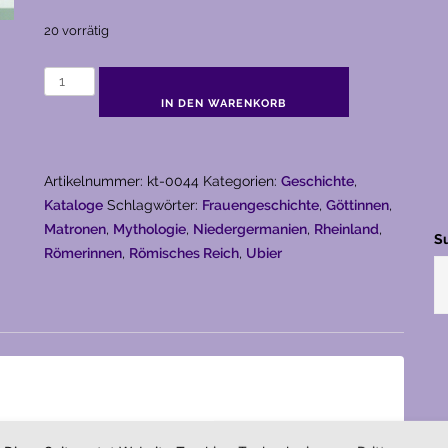
20 vorrätig
Göttinnen
im
IN DEN WARENKORB
Rheinland
(2021)
Menge
Artikelnummer:
kt-0044
Kategorien:
Geschichte
,
Kataloge
Schlagwörter:
Frauengeschichte
,
Göttinnen
,
Matronen
,
Mythologie
,
Niedergermanien
,
Rheinland
,
S
Römerinnen
,
Römisches Reich
,
Ubier
istentum im Rheinland allmälich durch.