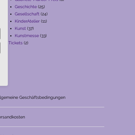
25
Produkte
Geschichte
25
Produkte
24
Gesellschaft
24
11
Produkte
KinderAtelier
11
37
Produkte
Kunst
37
Produkte
33
Kunstmesse
33
2
Produkte
Tickets
2
Produkte
llgemeine Geschäftsbedingungen
ersandkosten