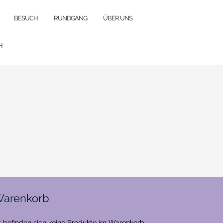
BESUCH
RUNDGANG
ÜBER UNS
H
arenkorb
 befinden sich keine Produkte im Warenkorb.