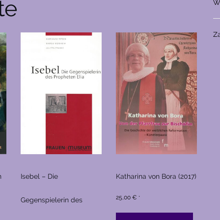
te
W
Z
n
Isebel – Die
Katharina von Bora (2017)
25,00
€
*
Gegenspielerin des