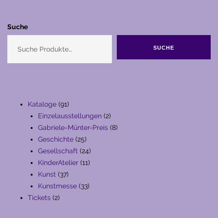
Suche
SUCHE
91
Kataloge
91
Produkte
2
Einzelausstellungen
2
Produkte
8
Gabriele-Münter-Preis
8
25
Produkte
Geschichte
25
Produkte
24
Gesellschaft
24
11
Produkte
KinderAtelier
11
37
Produkte
Kunst
37
Produkte
33
Kunstmesse
33
2
Produkte
Tickets
2
Produkte