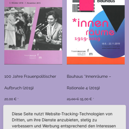
100 Jahre Frauenpolitischer
Bauhaus *Innenräume –
Aufbruch (2019)
Rationale 4 (2019)
Ursprünglicher
Aktueller
20,00
€
25,00
€
15,00
€
*
*
Preis
Preis
war:
ist:
Diese Seite nutzt Website-Tracking-Technologien von
IN DEN WARENKORB
IN DEN WARENKORB
Dritten, um ihre Dienste anzubieten, stetig zu
25,00 €
15,00 €.
verbessern und Werbung entsprechend den Interessen