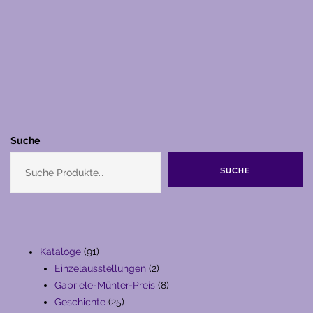
Suche
SUCHE
91
Kataloge
91
Produkte
2
Einzelausstellungen
2
Produkte
8
Gabriele-Münter-Preis
8
25
Produkte
Geschichte
25