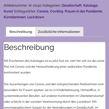
Corona-
Artikelnummer:
kt-0040
Kategorien:
Gesellschaft
,
Kataloge
,
Zeiten
Kunst
Schlagwörter:
Corona
,
Covid19
,
Frauen in der Pandemie
,
(2020)
Künstlerinnen
,
Lockdown
Menge
Beschreibung
Zusätzliche Informationen
Beschreibung
Mit Erscheinen des Kataloges ist es jetzt fast ein Jahr her seit wir das erste
Mal mit Corona und der Herausforderung einer weltweiten Pandemie
konfrontiert wurden.
Die Auswirkungen von Corona und den entsprechenden Maßnahmen sind
besonders für Frauen spürbar: sei es in Kinderbetreuung, Homeoffice, in
systemrelevanten Berufen, auf anderen Kontinenten im Überlebenskampf
oder schlicht in der sozialen Vereinsamung durch den Lockdown. Mit
seismographischem Gespür für die Veränderungen in Gesellschaft, im