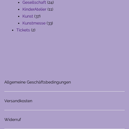
Produkte
24
Gesellschaft
24
11
Produkte
KinderAtelier
11
37
Produkte
Kunst
37
Produkte
33
Kunstmesse
33
2
Produkte
Tickets
2
Produkte
Allgemeine Geschäftsbedingungen
Versandkosten
Widerruf