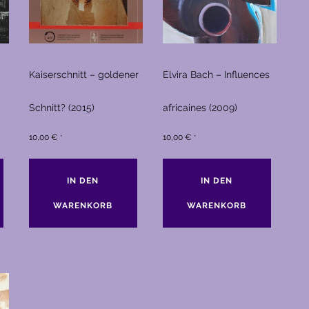
Kaiserschnitt – goldener
Elvira Bach – Influences
Schnitt? (2015)
africaines (2009)
10,00
€
10,00
€
*
*
IN DEN
IN DEN
WARENKORB
WARENKORB