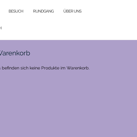
BESUCH
RUNDGANG
ÜBER UNS
H
arenkorb
 befinden sich keine Produkte im Warenkorb.