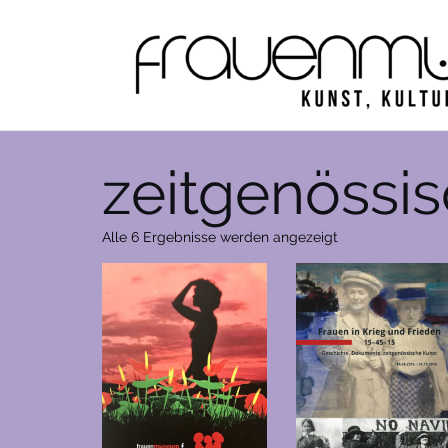
Zum
Inhalt
springen
zeitgenössi
Nach
Alle 6 Ergebnisse werden angezeigt
Aktualität
sortiert