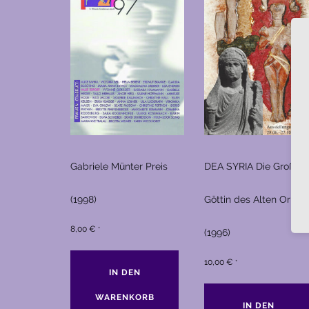
Gabriele Münter Preis
DEA SYRIA Die Große
(1998)
Göttin des Alten Orient
8,00
€
*
(1996)
10,00
€
*
IN DEN
WARENKORB
IN DEN