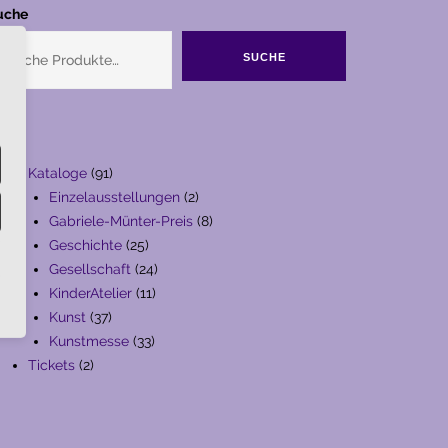
uche
SUCHE
91
Kataloge
91
Produkte
2
Einzelausstellungen
2
Produkte
8
Gabriele-Münter-Preis
8
25
Produkte
Geschichte
25
Produkte
24
Gesellschaft
24
11
Produkte
KinderAtelier
11
37
Produkte
Kunst
37
Produkte
33
Kunstmesse
33
2
Produkte
Tickets
2
Produkte