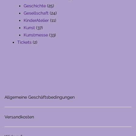
25
Produkte
Geschichte
25
Produkte
24
Gesellschaft
24
11
Produkte
KinderAtelier
11
37
Produkte
Kunst
37
Produkte
33
Kunstmesse
33
2
Produkte
Tickets
2
Produkte
Allgemeine Geschäftsbedingungen
Versandkosten