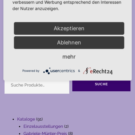
verbessern und Werbung entsprechend den Interessen
der Nutzer anzuzeigen.
Akzeptieren
Ablehnen
mehr
Suche
Powered by
&
SUCHE
91
Kataloge
91
Produkte
2
Einzelausstellungen
2
Produkte
8
Gabriele-Münter-Preis
8