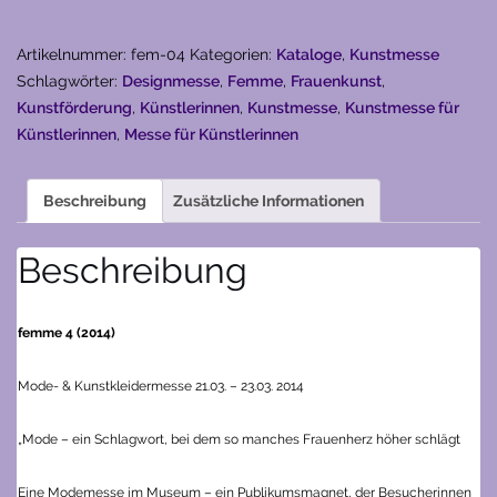
Menge
Artikelnummer:
fem-04
Kategorien:
Kataloge
,
Kunstmesse
Schlagwörter:
Designmesse
,
Femme
,
Frauenkunst
,
Kunstförderung
,
Künstlerinnen
,
Kunstmesse
,
Kunstmesse für
Künstlerinnen
,
Messe für Künstlerinnen
Beschreibung
Zusätzliche Informationen
Beschreibung
femme 4 (2014)
Mode- & Kunstkleidermesse
21.03. – 23.03. 2014
„Mode – ein Schlagwort, bei dem so manches Frauenherz höher schlägt
Eine Modemesse im Museum – ein Publikumsmagnet, der Besucherinnen