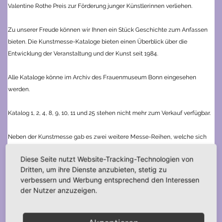
Valentine Rothe Preis zur Förderung junger Künstlerinnen verliehen.
Zu unserer Freude können wir Ihnen ein Stück Geschichte zum Anfassen
bieten. Die Kunstmesse-Kataloge bieten einen Überblick über die
Entwicklung der Veranstaltung und der Kunst seit 1984.
Alle Kataloge könne im Archiv des Frauenmuseum Bonn eingesehen
werden.
Katalog 1, 2, 4, 8, 9, 10, 11 und 25 stehen nicht mehr zum Verkauf verfügbar.
Neben der Kunstmesse gab es zwei weitere Messe-Reihen, welche sich
der angewandten Kunst und dem Design widmeten, die „Designmesse“ 1 –
Diese Seite nutzt Website-Tracking-Technologien von
5 von 2005 bis 2010 und die „Femme“ 1 – 6 von 2011 – 2016.
Dritten, um ihre Dienste anzubieten, stetig zu
verbessern und Werbung entsprechend den Interessen
der Nutzer anzuzeigen.