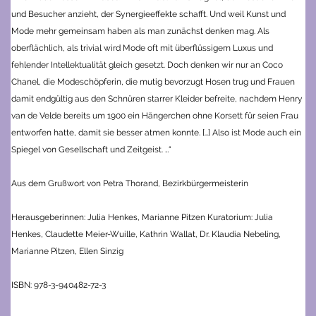
und Besucher anzieht, der Synergieeffekte schafft. Und weil Kunst und
Mode mehr gemeinsam haben als man zunächst denken mag.
Als
oberflächlich, als trivial wird Mode oft mit überflüssigem Luxus und
fehlender Intellektualität gleich gesetzt. Doch denken wir nur an Coco
Chanel, die Modeschöpferin, die mutig bevorzugt Hosen trug und Frauen
damit endgültig aus den Schnüren starrer Kleider befreite, nachdem Henry
van de Velde bereits um 1900 ein Hängerchen ohne Korsett für seien Frau
entworfen hatte, damit sie besser atmen konnte. […]
Also ist Mode auch ein
Spiegel von Gesellschaft und Zeitgeist. …“
Aus dem Grußwort von Petra Thorand, Bezirkbürgermeisterin
Herausgeberinnen: Julia Henkes, Marianne Pitzen
Kuratorium: Julia
Henkes, Claudette Meier-Wuille, Kathrin Wallat, Dr. Klaudia Nebeling,
Marianne Pitzen, Ellen Sinzig
ISBN: 978-3-940482-72-3