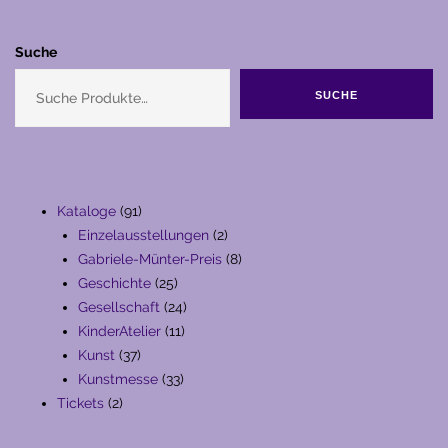
Suche
SUCHE
91
Kataloge
91
Produkte
2
Einzelausstellungen
2
Produkte
8
Gabriele-Münter-Preis
8
25
Produkte
Geschichte
25
Produkte
24
Gesellschaft
24
11
Produkte
KinderAtelier
11
37
Produkte
Kunst
37
Produkte
33
Kunstmesse
33
2
Produkte
Tickets
2
Produkte