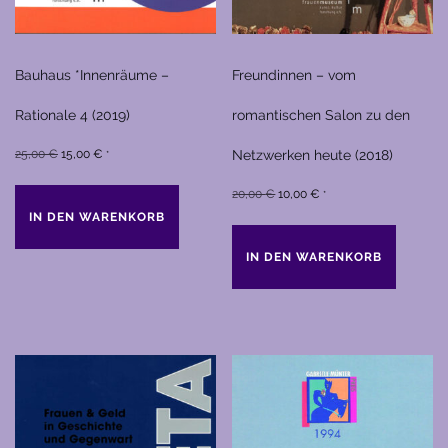
Bauhaus *Innenräume –
Freundinnen – vom
Rationale 4 (2019)
romantischen Salon zu den
Ursprünglicher
Aktueller
25,00
€
15,00
€
Netzwerken heute (2018)
*
Preis
Preis
Ursprünglicher
Aktueller
20,00
€
10,00
€
*
war:
ist:
IN DEN WARENKORB
Preis
Preis
25,00 €
15,00 €.
war:
ist:
IN DEN WARENKORB
20,00 €
10,00 €.