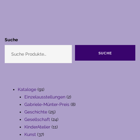
Suche
SUCHE
91
Kataloge
91
Produkte
2
Einzelausstellungen
2
Produkte
8
Gabriele-Münter-Preis
8
25
Produkte
Geschichte
25
Produkte
24
Gesellschaft
24
11
Produkte
KinderAtelier
11
37
Produkte
Kunst
37