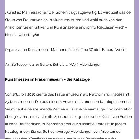
„Kunst ist Männersache? Der Schein trügt allgewaltig. Es wird Zeit das der
Staub von Frauenwerken in Museumskellern und wohl auch von den
Ansichten vieler Kritiker und Kunstmäzene endlich fortgeblasen wird.“ –
Monika Olbort, 1986
Organisation Kunstmesse: Marianne Pitzen, Tina Wedel, Babara Wesel
A4, Softcover, ca 90 Seiten, Schwarz/Weiß Abbildungen
Kunstmessen im Frauenmuseum – die Kataloge
Von 1984 bis 2015 diente das Frauenmuseum als Plattform für insgesamt
25 Kunstmessen. Die aus diesem Anlass entstandenen Kataloge nehmen
Sie mit auf eine spannende Zeitreise.
Es ist eine einmalige Dokumentation
über 30 Jahre, die das breite Spektrum zeitgenössischer Kunst von Frauen
in ganz Deutschland, zunehmend aber auch weltweit erfasst.
In jedem
Katalog finden Sie ca. 60 hochwertige Abbildungen von Arbeiten der
anwesenden Künstlerinnen nebst einer kurzen Beschreibung der