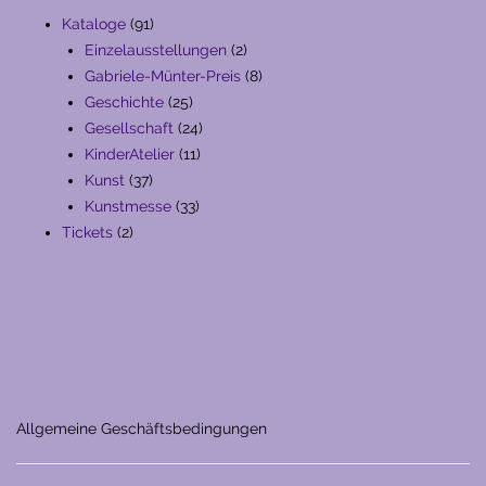
91
Kataloge
91
Produkte
2
Einzelausstellungen
2
Produkte
8
Gabriele-Münter-Preis
8
25
Produkte
Geschichte
25
Produkte
24
Gesellschaft
24
11
Produkte
KinderAtelier
11
37
Produkte
Kunst
37
Produkte
33
Kunstmesse
33
2
Produkte
Tickets
2
Produkte
Allgemeine Geschäftsbedingungen