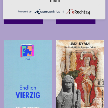
mehr
20,00
€
10,00
€
*
*
Powered by
&
IN DEN WARENKORB
IN DEN WARENKORB