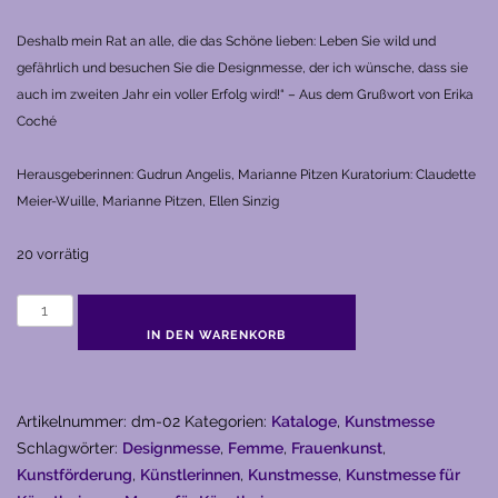
Deshalb mein Rat an alle, die das Schöne lieben: Leben Sie wild und
gefährlich und besuchen Sie die Designmesse, der ich wünsche, dass sie
auch im zweiten Jahr ein voller Erfolg wird!“ – Aus dem Grußwort von Erika
Coché
Herausgeberinnen: Gudrun Angelis, Marianne Pitzen
Kuratorium: Claudette
Meier-Wuille, Marianne Pitzen, Ellen Sinzig
20 vorrätig
02
Designmesse
IN DEN WARENKORB
(2006)
Menge
Artikelnummer:
dm-02
Kategorien:
Kataloge
,
Kunstmesse
Schlagwörter:
Designmesse
,
Femme
,
Frauenkunst
,
Kunstförderung
,
Künstlerinnen
,
Kunstmesse
,
Kunstmesse für