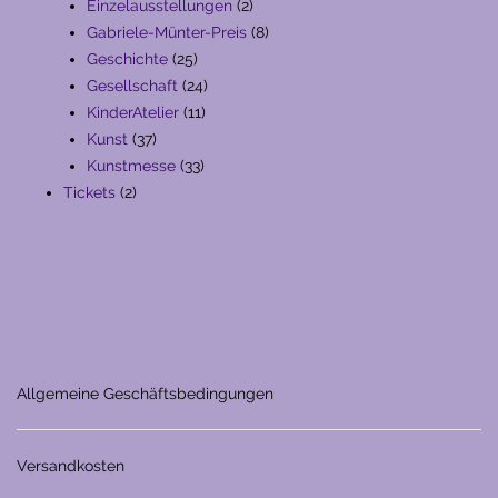
Produkte
2
Einzelausstellungen
2
Produkte
8
Gabriele-Münter-Preis
8
25
Produkte
Geschichte
25
Produkte
24
Gesellschaft
24
11
Produkte
KinderAtelier
11
37
Produkte
Kunst
37
Produkte
33
Kunstmesse
33
2
Produkte
Tickets
2
Produkte
Allgemeine Geschäftsbedingungen
Versandkosten