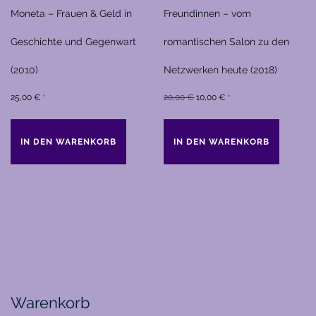
Moneta – Frauen & Geld in
Freundinnen – vom
Geschichte und Gegenwart
romantischen Salon zu den
(2010)
Netzwerken heute (2018)
Ursprünglicher
Aktueller
25,00
€
20,00
€
10,00
€
*
*
Preis
Preis
war:
ist:
IN DEN WARENKORB
IN DEN WARENKORB
20,00 €
10,00 €.
Warenkorb