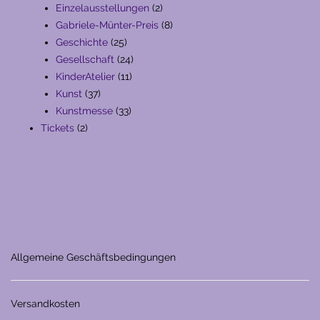
Produkte
2
Einzelausstellungen
2
Produkte
8
Gabriele-Münter-Preis
8
25
Produkte
Geschichte
25
Produkte
24
Gesellschaft
24
11
Produkte
KinderAtelier
11
37
Produkte
Kunst
37
Produkte
33
Kunstmesse
33
2
Produkte
Tickets
2
Produkte
Allgemeine Geschäftsbedingungen
Versandkosten