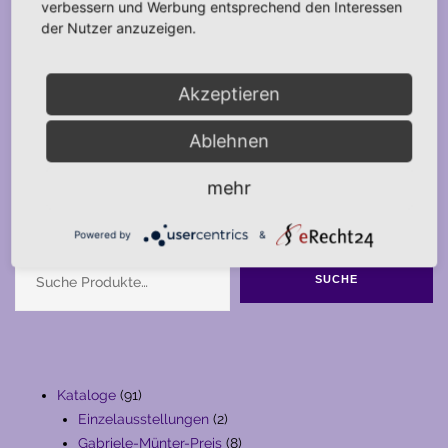
verbessern und Werbung entsprechend den Interessen
der Nutzer anzuzeigen.
Akzeptieren
Ablehnen
mehr
Suche
Powered by
&
SUCHE
91
Kataloge
91
Produkte
2
Einzelausstellungen
2
Produkte
8
Gabriele-Münter-Preis
8