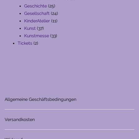
25
Produkte
Geschichte
25
Produkte
24
Gesellschaft
24
11
Produkte
KinderAtelier
11
37
Produkte
Kunst
37
Produkte
33
Kunstmesse
33
2
Produkte
Tickets
2
Produkte
Allgemeine Geschäftsbedingungen
Versandkosten