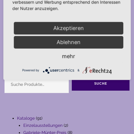
verbessern und Werbung entsprechend den Interessen
der Nutzer anzuzeigen.
Akzeptieren
Ablehnen
mehr
Suche
Powered by
&
SUCHE
91
Kataloge
91
Produkte
2
Einzelausstellungen
2
Produkte
8
Gabriele-Münter-Preis
8