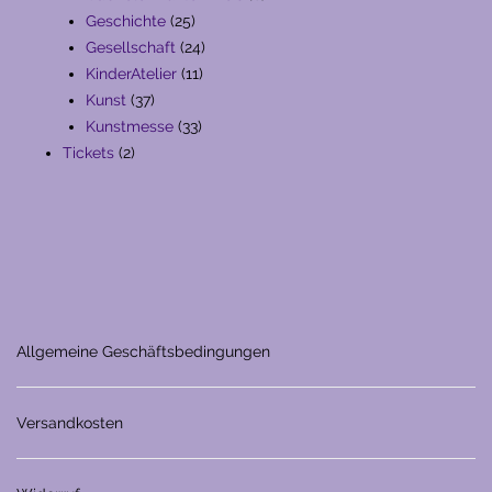
25
Produkte
Geschichte
25
Produkte
24
Gesellschaft
24
11
Produkte
KinderAtelier
11
37
Produkte
Kunst
37
Produkte
33
Kunstmesse
33
2
Produkte
Tickets
2
Produkte
Allgemeine Geschäftsbedingungen
Versandkosten