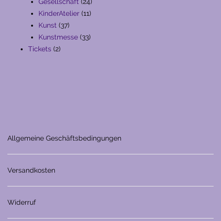
Produkte
24
Gesellschaft
24
11
Produkte
KinderAtelier
11
37
Produkte
Kunst
37
Produkte
33
Kunstmesse
33
2
Produkte
Tickets
2
Produkte
Allgemeine Geschäftsbedingungen
Versandkosten
Widerruf