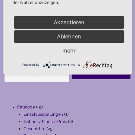
der Nutzer anzuzeigen.
Akzeptieren
Ablehnen
mehr
Suche
Powered by
&
SUCHE
91
Kataloge
91
Produkte
2
Einzelausstellungen
2
Produkte
8
Gabriele-Münter-Preis
8
25
Produkte
Geschichte
25