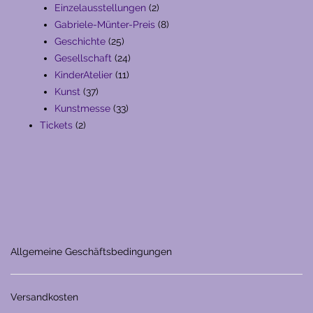
Produkte
2
Einzelausstellungen
2
Produkte
8
Gabriele-Münter-Preis
8
25
Produkte
Geschichte
25
Produkte
24
Gesellschaft
24
11
Produkte
KinderAtelier
11
37
Produkte
Kunst
37
Produkte
33
Kunstmesse
33
2
Produkte
Tickets
2
Produkte
Allgemeine Geschäftsbedingungen
Versandkosten