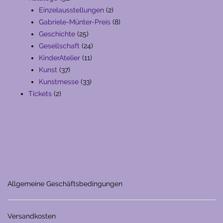
Produkte
2
Einzelausstellungen
2
Produkte
8
Gabriele-Münter-Preis
8
25
Produkte
Geschichte
25
Produkte
24
Gesellschaft
24
11
Produkte
KinderAtelier
11
37
Produkte
Kunst
37
Produkte
33
Kunstmesse
33
2
Produkte
Tickets
2
Produkte
Allgemeine Geschäftsbedingungen
Versandkosten