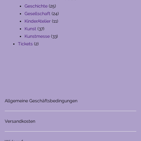
25
Produkte
Geschichte
25
Produkte
24
Gesellschaft
24
11
Produkte
KinderAtelier
11
37
Produkte
Kunst
37
Produkte
33
Kunstmesse
33
2
Produkte
Tickets
2
Produkte
Allgemeine Geschäftsbedingungen
Versandkosten