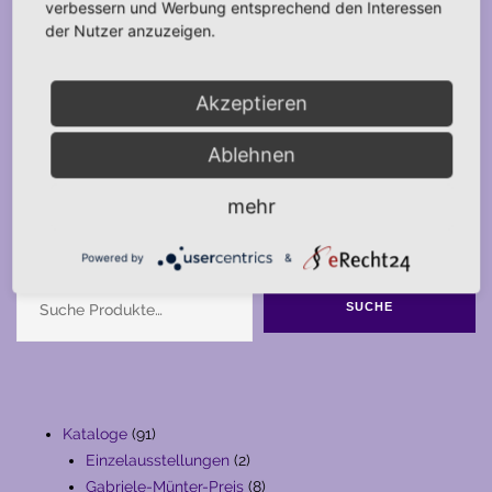
verbessern und Werbung entsprechend den Interessen
der Nutzer anzuzeigen.
Akzeptieren
Ablehnen
mehr
Suche
Powered by
&
SUCHE
91
Kataloge
91
Produkte
2
Einzelausstellungen
2
Produkte
8
Gabriele-Münter-Preis
8