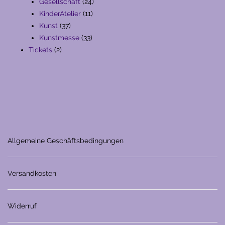
Produkte
24
Gesellschaft
24
11
Produkte
KinderAtelier
11
37
Produkte
Kunst
37
Produkte
33
Kunstmesse
33
2
Produkte
Tickets
2
Produkte
Allgemeine Geschäftsbedingungen
Versandkosten
Widerruf