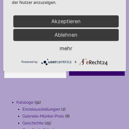
der Nutzer anzuzeigen.
Akzeptieren
Ablehnen
mehr
Suche
Powered by
&
SUCHE
91
Kataloge
91
Produkte
2
Einzelausstellungen
2
Produkte
8
Gabriele-Münter-Preis
8
25
Produkte
Geschichte
25