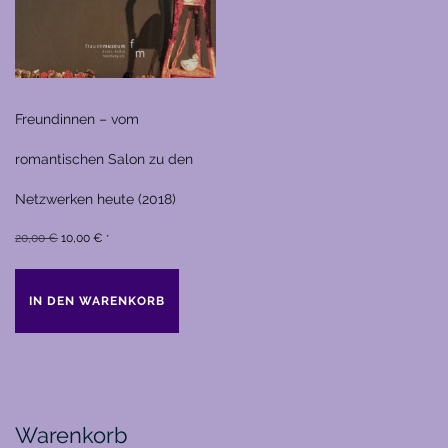
Freundinnen – vom
romantischen Salon zu den
Netzwerken heute (2018)
Ursprünglicher
Aktueller
20,00
€
10,00
€
*
Preis
Preis
war:
ist:
IN DEN WARENKORB
20,00 €
10,00 €.
Warenkorb