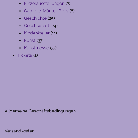
Produkte
2
Einzelausstellungen
2
Produkte
8
Gabriele-Münter-Preis
8
25
Produkte
Geschichte
25
Produkte
24
Gesellschaft
24
11
Produkte
KinderAtelier
11
37
Produkte
Kunst
37
Produkte
33
Kunstmesse
33
2
Produkte
Tickets
2
Produkte
Allgemeine Geschäftsbedingungen
Versandkosten