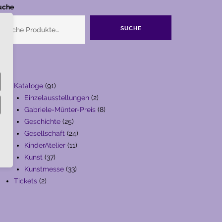
uche
SUCHE
91
Kataloge
91
Produkte
2
Einzelausstellungen
2
Produkte
8
Gabriele-Münter-Preis
8
25
Produkte
Geschichte
25
Produkte
24
Gesellschaft
24
11
Produkte
KinderAtelier
11
37
Produkte
Kunst
37
Produkte
33
Kunstmesse
33
2
Produkte
Tickets
2
Produkte