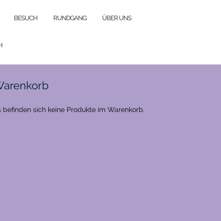
BESUCH
RUNDGANG
ÜBER UNS
H
arenkorb
 befinden sich keine Produkte im Warenkorb.