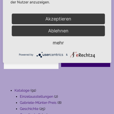
der Nutzer anzuzeigen.
Akzeptieren
Ablehnen
mehr
Suche
Powered by
&
SUCHE
91
Kataloge
91
Produkte
2
Einzelausstellungen
2
Produkte
8
Gabriele-Münter-Preis
8
25
Produkte
Geschichte
25