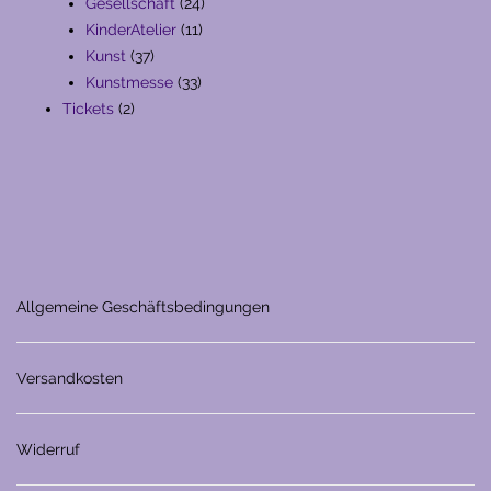
Produkte
24
Gesellschaft
24
11
Produkte
KinderAtelier
11
37
Produkte
Kunst
37
Produkte
33
Kunstmesse
33
2
Produkte
Tickets
2
Produkte
Allgemeine Geschäftsbedingungen
Versandkosten
Widerruf