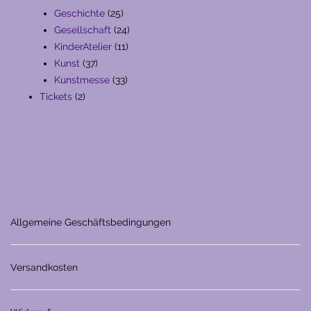
25
Produkte
Geschichte
25
Produkte
24
Gesellschaft
24
11
Produkte
KinderAtelier
11
37
Produkte
Kunst
37
Produkte
33
Kunstmesse
33
2
Produkte
Tickets
2
Produkte
Allgemeine Geschäftsbedingungen
Versandkosten