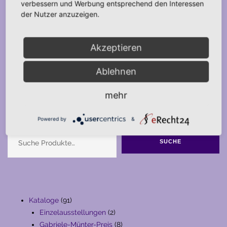
verbessern und Werbung entsprechend den Interessen
der Nutzer anzuzeigen.
Akzeptieren
Ablehnen
mehr
Suche
Powered by
&
SUCHE
91
Kataloge
91
Produkte
2
Einzelausstellungen
2
Produkte
8
Gabriele-Münter-Preis
8