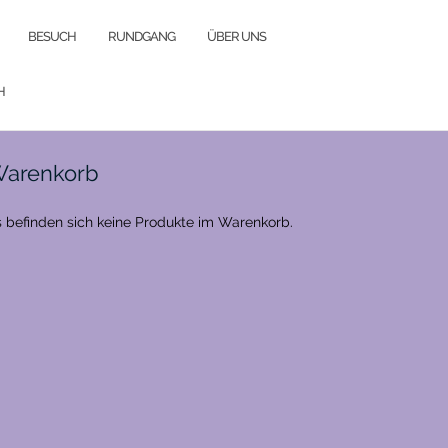
BESUCH
RUNDGANG
ÜBER UNS
H
arenkorb
 befinden sich keine Produkte im Warenkorb.