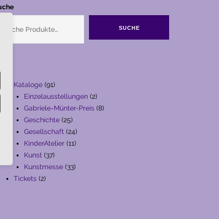
uche
SUCHE
91
Kataloge
91
Produkte
2
Einzelausstellungen
2
Produkte
8
Gabriele-Münter-Preis
8
25
Produkte
Geschichte
25
Produkte
24
Gesellschaft
24
11
Produkte
KinderAtelier
11
37
Produkte
Kunst
37
Produkte
33
Kunstmesse
33
2
Produkte
Tickets
2
Produkte