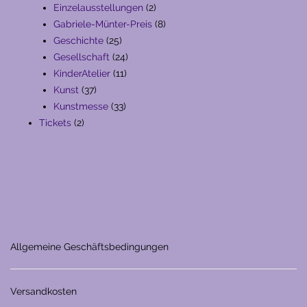
Produkte
2
Einzelausstellungen
2
Produkte
8
Gabriele-Münter-Preis
8
25
Produkte
Geschichte
25
Produkte
24
Gesellschaft
24
11
Produkte
KinderAtelier
11
37
Produkte
Kunst
37
Produkte
33
Kunstmesse
33
2
Produkte
Tickets
2
Produkte
Allgemeine Geschäftsbedingungen
Versandkosten