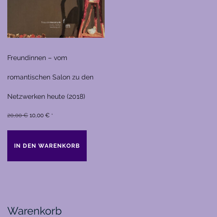
Freundinnen – vom
romantischen Salon zu den
Netzwerken heute (2018)
Ursprünglicher
Aktueller
20,00
€
10,00
€
*
Preis
Preis
war:
ist:
IN DEN WARENKORB
20,00 €
10,00 €.
Warenkorb