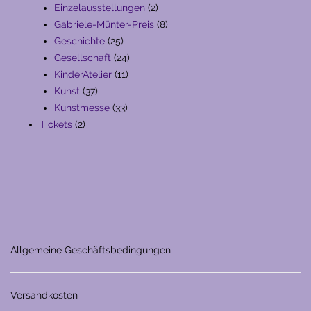
Produkte
2
Einzelausstellungen
2
Produkte
8
Gabriele-Münter-Preis
8
25
Produkte
Geschichte
25
Produkte
24
Gesellschaft
24
11
Produkte
KinderAtelier
11
37
Produkte
Kunst
37
Produkte
33
Kunstmesse
33
2
Produkte
Tickets
2
Produkte
Allgemeine Geschäftsbedingungen
Versandkosten