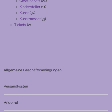
Produkte
24
Gesellschaft
24
11
Produkte
KinderAtelier
11
37
Produkte
Kunst
37
Produkte
33
Kunstmesse
33
2
Produkte
Tickets
2
Produkte
Allgemeine Geschäftsbedingungen
Versandkosten
Widerruf