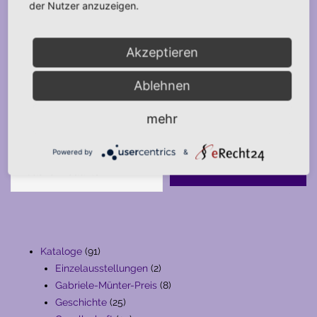
der Nutzer anzuzeigen.
Akzeptieren
Ablehnen
mehr
Suche
Powered by
&
SUCHE
91
Kataloge
91
Produkte
2
Einzelausstellungen
2
Produkte
8
Gabriele-Münter-Preis
8
25
Produkte
Geschichte
25