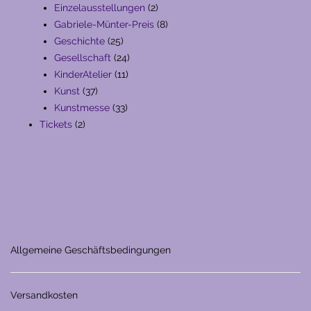
Produkte
2
Einzelausstellungen
2
Produkte
8
Gabriele-Münter-Preis
8
25
Produkte
Geschichte
25
Produkte
24
Gesellschaft
24
11
Produkte
KinderAtelier
11
37
Produkte
Kunst
37
Produkte
33
Kunstmesse
33
2
Produkte
Tickets
2
Produkte
Allgemeine Geschäftsbedingungen
Versandkosten