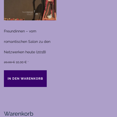
Freundinnen – vom
romantischen Salon zu den
Netzwerken heute (2018)
Ursprünglicher
Aktueller
20,00
€
10,00
€
*
Preis
Preis
war:
ist:
IN DEN WARENKORB
20,00 €
10,00 €.
Warenkorb