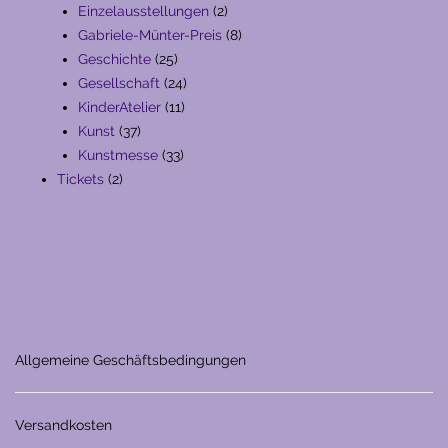
Produkte
2
Einzelausstellungen
2
Produkte
8
Gabriele-Münter-Preis
8
25
Produkte
Geschichte
25
Produkte
24
Gesellschaft
24
11
Produkte
KinderAtelier
11
37
Produkte
Kunst
37
Produkte
33
Kunstmesse
33
2
Produkte
Tickets
2
Produkte
Allgemeine Geschäftsbedingungen
Versandkosten