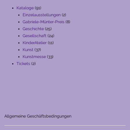
91
Kataloge
91
Produkte
2
Einzelausstellungen
2
Produkte
8
Gabriele-Münter-Preis
8
25
Produkte
Geschichte
25
Produkte
24
Gesellschaft
24
11
Produkte
KinderAtelier
11
37
Produkte
Kunst
37
Produkte
33
Kunstmesse
33
2
Produkte
Tickets
2
Produkte
Allgemeine Geschäftsbedingungen