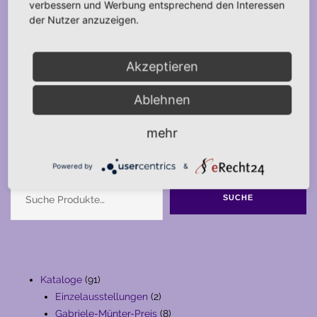
verbessern und Werbung entsprechend den Interessen
der Nutzer anzuzeigen.
Akzeptieren
Ablehnen
mehr
Suche
Powered by
&
SUCHE
91
Kataloge
91
Produkte
2
Einzelausstellungen
2
Produkte
8
Gabriele-Münter-Preis
8