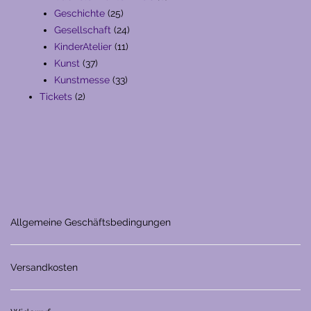
25
Produkte
Geschichte
25
Produkte
24
Gesellschaft
24
11
Produkte
KinderAtelier
11
37
Produkte
Kunst
37
Produkte
33
Kunstmesse
33
2
Produkte
Tickets
2
Produkte
Allgemeine Geschäftsbedingungen
Versandkosten