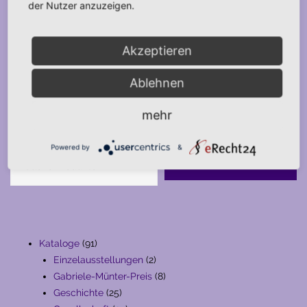
der Nutzer anzuzeigen.
Akzeptieren
Ablehnen
mehr
Suche
Powered by
&
SUCHE
91
Kataloge
91
Produkte
2
Einzelausstellungen
2
Produkte
8
Gabriele-Münter-Preis
8
25
Produkte
Geschichte
25