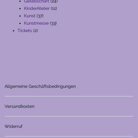
Produkte
24
Gesellschaft
24
11
Produkte
KinderAtelier
11
37
Produkte
Kunst
37
Produkte
33
Kunstmesse
33
2
Produkte
Tickets
2
Produkte
Allgemeine Geschäftsbedingungen
Versandkosten
Widerruf