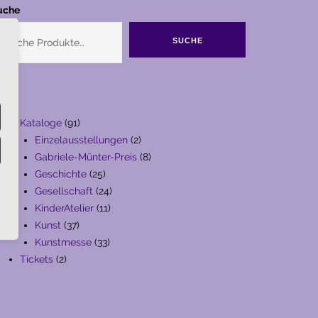
uche
SUCHE
91
Kataloge
91
Produkte
2
Einzelausstellungen
2
Produkte
8
Gabriele-Münter-Preis
8
25
Produkte
Geschichte
25
Produkte
24
Gesellschaft
24
11
Produkte
KinderAtelier
11
37
Produkte
Kunst
37
Produkte
33
Kunstmesse
33
2
Produkte
Tickets
2
Produkte