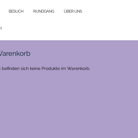
BESUCH
RUNDGANG
ÜBER UNS
H
arenkorb
 befinden sich keine Produkte im Warenkorb.