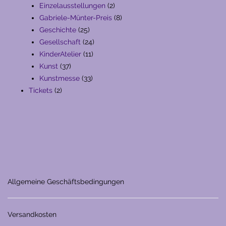
Produkte
2
Einzelausstellungen
2
Produkte
8
Gabriele-Münter-Preis
8
25
Produkte
Geschichte
25
Produkte
24
Gesellschaft
24
11
Produkte
KinderAtelier
11
37
Produkte
Kunst
37
Produkte
33
Kunstmesse
33
2
Produkte
Tickets
2
Produkte
Allgemeine Geschäftsbedingungen
Versandkosten