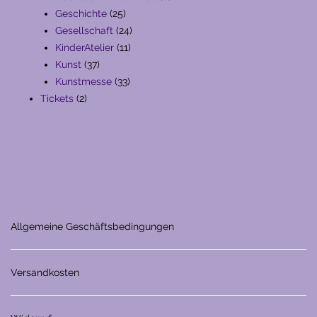
25
Produkte
Geschichte
25
Produkte
24
Gesellschaft
24
11
Produkte
KinderAtelier
11
37
Produkte
Kunst
37
Produkte
33
Kunstmesse
33
2
Produkte
Tickets
2
Produkte
Allgemeine Geschäftsbedingungen
Versandkosten