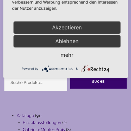
verbessern und Werbung entsprechend den Interessen
der Nutzer anzuzeigen.
Akzeptieren
Ablehnen
mehr
Suche
Powered by
&
SUCHE
91
Kataloge
91
Produkte
2
Einzelausstellungen
2
Produkte
8
Gabriele-Münter-Preis
8