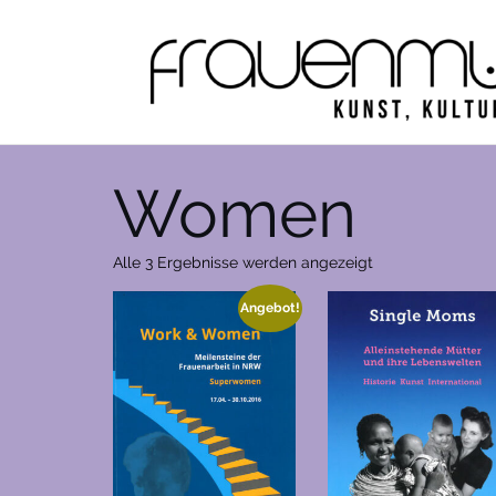
Zum
Inhalt
springen
Women
Nach
Alle 3 Ergebnisse werden angezeigt
Aktualität
Angebot!
sortiert