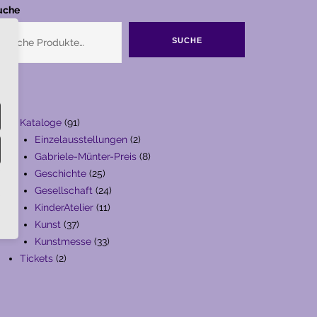
uche
SUCHE
91
Kataloge
91
Produkte
2
Einzelausstellungen
2
Produkte
8
Gabriele-Münter-Preis
8
25
Produkte
Geschichte
25
Produkte
24
Gesellschaft
24
11
Produkte
KinderAtelier
11
37
Produkte
Kunst
37
Produkte
33
Kunstmesse
33
2
Produkte
Tickets
2
Produkte