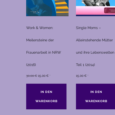
Work & Women:
Single Moms –
Meilensteine der
Alleinstehende Mütter
Frauenarbeit in NRW
und ihre Lebenswelten
(2016)
Teil 1 (2014)
Ursprünglicher
Aktueller
30,00
€
15,00
€
15,00
€
*
*
Preis
Preis
war:
ist:
IN DEN
IN DEN
30,00 €
15,00 €.
WARENKORB
WARENKORB