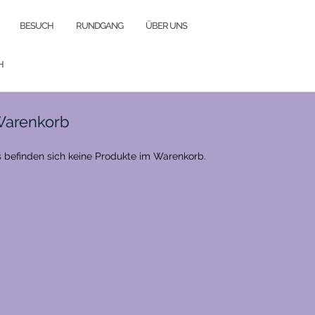
BESUCH
RUNDGANG
ÜBER UNS
H
arenkorb
 befinden sich keine Produkte im Warenkorb.