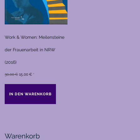
Work & Women: Meilensteine
der Frauenarbeit in NRW
(2016)
Ursprünglicher
Aktueller
30,00
€
15,00
€
*
Preis
Preis
war:
ist:
IN DEN WARENKORB
30,00 €
15,00 €.
Warenkorb