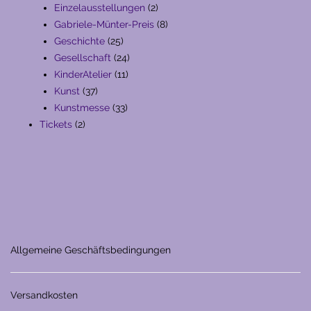
Produkte
2
Einzelausstellungen
2
Produkte
8
Gabriele-Münter-Preis
8
25
Produkte
Geschichte
25
Produkte
24
Gesellschaft
24
11
Produkte
KinderAtelier
11
37
Produkte
Kunst
37
Produkte
33
Kunstmesse
33
2
Produkte
Tickets
2
Produkte
Allgemeine Geschäftsbedingungen
Versandkosten