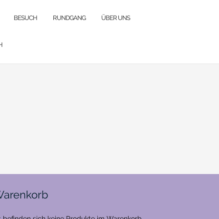
BESUCH
RUNDGANG
ÜBER UNS
H
arenkorb
 befinden sich keine Produkte im Warenkorb.