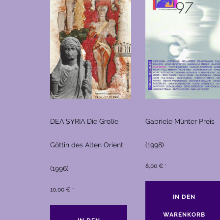
DEA SYRIA Die Große
Gabriele Münter Preis
Göttin des Alten Orient
(1998)
8,00
€
*
(1996)
10,00
€
*
IN DEN
WARENKORB