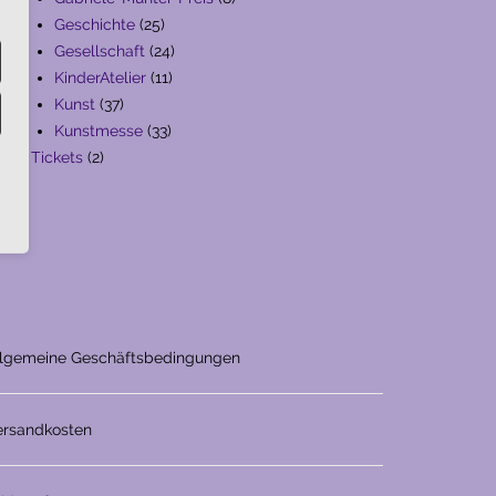
25
Produkte
Geschichte
25
Produkte
24
Gesellschaft
24
11
Produkte
KinderAtelier
11
37
Produkte
Kunst
37
Produkte
33
Kunstmesse
33
2
Produkte
Tickets
2
Produkte
llgemeine Geschäftsbedingungen
ersandkosten