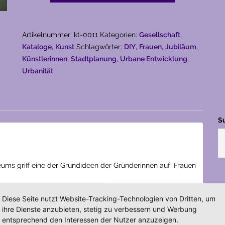
Menge
Artikelnummer:
kt-0011
Kategorien:
Gesellschaft
,
Kataloge
,
Kunst
Schlagwörter:
DIY
,
Frauen
,
Jubiläum
,
Künstlerinnen
,
Stadtplanung
,
Urbane Entwicklung
,
Urbanität
S
ms griff eine der Grundideen der Gründerinnen auf: Frauen
Diese Seite nutzt Website-Tracking-Technologien von Dritten, um
elle, Baulücken und die Frage – Wie wollen wir Leben? –
ihre Dienste anzubieten, stetig zu verbessern und Werbung
d Katalog.
entsprechend den Interessen der Nutzer anzuzeigen.