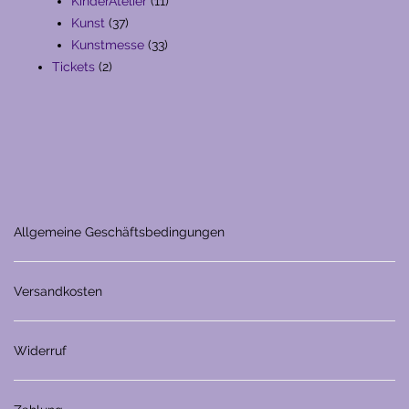
11
Produkte
KinderAtelier
11
37
Produkte
Kunst
37
Produkte
33
Kunstmesse
33
2
Produkte
Tickets
2
Produkte
Allgemeine Geschäftsbedingungen
Versandkosten
Widerruf