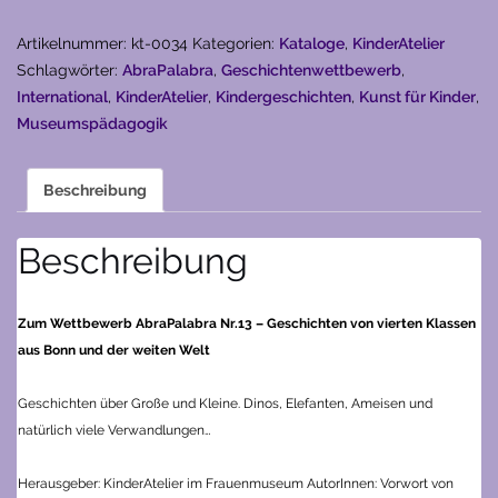
groß
-
Artikelnummer:
kt-0034
Kategorien:
Kataloge
,
KinderAtelier
AbraPalabra
Schlagwörter:
AbraPalabra
,
Geschichtenwettbewerb
,
Nr.13
International
,
KinderAtelier
,
Kindergeschichten
,
Kunst für Kinder
,
(2017)
Museumspädagogik
Menge
Beschreibung
Beschreibung
Zum Wettbewerb AbraPalabra Nr.13 – Geschichten von vierten Klassen
aus Bonn und der weiten Welt
Geschichten über Große und Kleine. Dinos, Elefanten, Ameisen und
natürlich viele Verwandlungen…
Herausgeber: KinderAtelier im Frauenmuseum
AutorInnen: Vorwort von