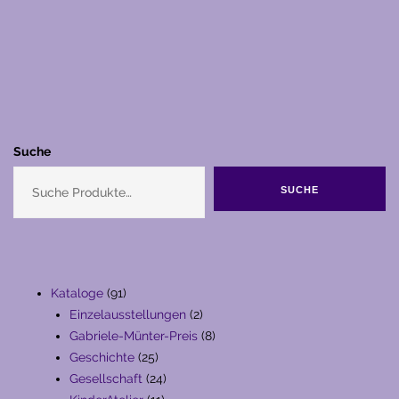
Suche
SUCHE
91
Kataloge
91
Produkte
2
Einzelausstellungen
2
Produkte
8
Gabriele-Münter-Preis
8
25
Produkte
Geschichte
25
Produkte
24
Gesellschaft
24