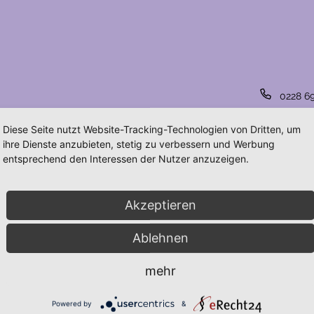
Telefon
0228 6
Email
frauen
Diese Seite nutzt Website-Tracking-Technologien von Dritten, um
Websei
ihre Dienste anzubieten, stetig zu verbessern und Werbung
https:
entsprechend den Interessen der Nutzer anzuzeigen.
en von diesem veranst
Akzeptieren
Ablehnen
mehr
Powered by
&