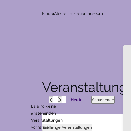
KinderAtelier im Frauenmuseum
Veranstaltung
Anstehende
Heute
Es sind keine
Datum
anstehenden
wählen.
Hinweis
Veranstaltungen
vorhanden.
Vorherige
Veranstaltungen