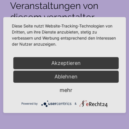
Veranstaltungen von
diesem veranstalter
Diese Seite nutzt Website-Tracking-Technologien von
Dritten, um ihre Dienste anzubieten, stetig zu
Es sind keine anstehenden Veranstaltungen
verbessern und Werbung entsprechend den Interessen
Hinweis
vorhanden.
der Nutzer anzuzeigen.
Anstehende
Datum
Akzeptieren
wählen.
Vorherige
Heute
Nächste
Ablehnen
Veranstaltungen
Veranstal
mehr
Kalender abonnieren
Powered by
&